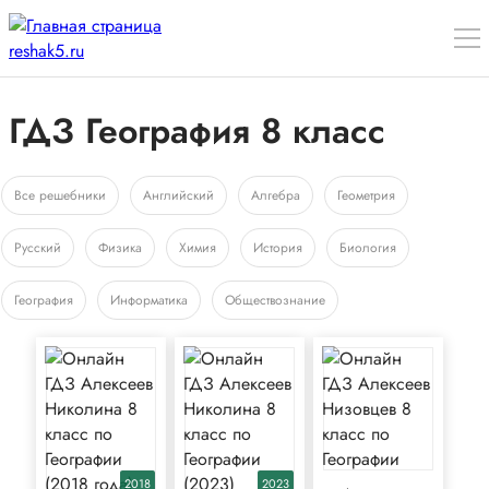
ГДЗ География 8 класс
Все решебники
Английский
Алгебра
Геометрия
Русский
Физика
Химия
История
Биология
География
Информатика
Обществознание
2018
2023