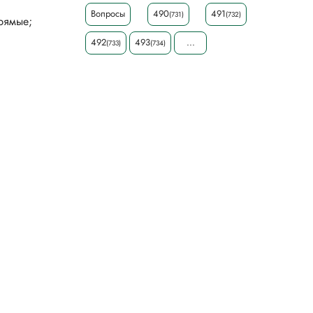
Вопросы
490
491
(731)
(732)
492
493
...
(733)
(734)