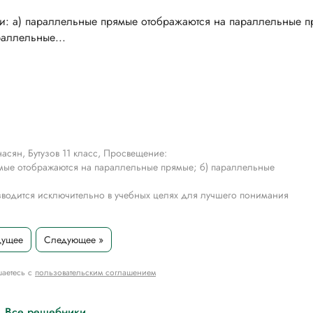
асян, Бутузов 11 класс, Просвещение:
ямые отображаются на параллельные прямые; б) параллельные
водится исключительно в учебных целях для лучшего понимания
дущее
Следующее »
шаетесь с
пользовательским соглашением
с
Все решебники