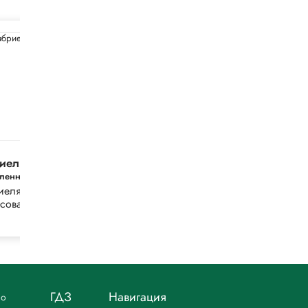
риелян
Алимов 10-11
бленный)
класс
иелян,
Алимов,
сова
Колягин,
Ткачёва
ГДЗ
Навигация
но