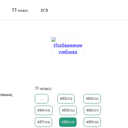
11
класс
ЕГЭ
11 класс
...
482
483
(723)
(724)
484
485
486
(725)
(726)
(727)
487
488
489
(728)
(729)
(730)