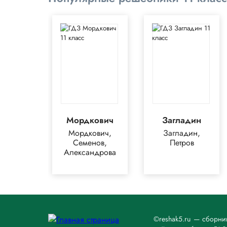
Мордкович
Загладин
Мордкович,
Загладин,
Семенов,
Петров
Александрова
©reshak5.ru — сборни