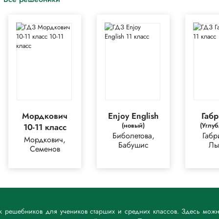
Мордкович
Enjoy English
Габ
(новый)
(Углу
10-11 класс
Биболетова,
Габр
Мордкович,
Бабушис
Лы
Семенов
к решебников для учеников старших и средних классов. Здесь мож