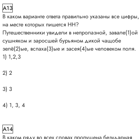
A13
В каком варианте ответа правильно указаны все цифры
на месте которых пишется НН?
Путешественники увидели в непролазной, завале(1)ой
сушняком и заросшей бурьяном дикой чащобе
зелё(2)ые, вспаха(3)ые и засея(4)ые человеком поля.
1) 1,2,3
2) 2
3) 3
4) 1, 3, 4
A14
В каком ряду во всех словах пропущена безударная