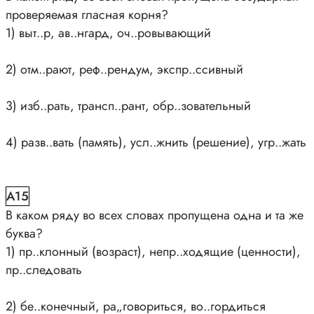
проверяемая гласная корня?
1) выт..р, ав..нгард, оч..ровывающий
2) отм..рают, реф..рендум, экспр..ссивный
3) изб..рать, трансп..рант, обр..зовательный
4) разв..вать (память), усл..жнить (решение), угр..жать
A15
В каком ряду во всех словах пропущена одна и та же
буква?
1) пр..клонный (возраст), непр..ходящие (ценности),
пр..следовать
2) бе..конечный, ра„говориться, во..гордиться