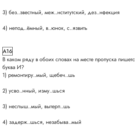
3) без..звестный, меж..нститутский, дез..нфекция
4) непод..ёмный, в..юнок, с..язвить
A16
В каком ряду в обоих словах на месте пропуска пишет
буква И?
1) ремонтиру..мый, щебеч..шь
2) усво..нный, изму..шься
3) неслыш..мый, вытерп..шь
4) задерж..шься, незабыва..мый