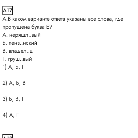
A17
А.В каком варианте ответа указаны все слова, где
пропущена буква Е?
А. неряшл..вый
Б. пенз..нский
В. владел..ц
Г. груш..вый
1) А, Б, Г
2) А, Б, В
3) Б, В, Г
4) А, Г