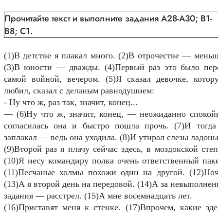
Прочитайте текст и выполните задания А28-А30; В1-
В8; С1.
(1)В детстве я плакал много. (2)В отрочестве — меньш
(3)В юности — дважды. (4)Первый раз это было пер
самой войной, вечером. (5)Я сказал девочке, котор
любил, сказал с деланым равнодушием:
- Ну что ж, раз так, значит, конец...
— (6)Ну что ж, значит, конец, — неожиданно спокой
согласилась она и быстро пошла прочь. (7)И тогда
заплакал — ведь она уходила. (8)И утирал слезы ладонь
(9)Второй раз я плачу сейчас здесь, в моздокской степ
(10)Я несу командиру полка очень ответственный паке
(11)Песчаные холмы похожи один на другой. (12)Ноч
(13)А я второй день на передовой. (14)А за невыполнен
задания — расстрел. (15)А мне восемнадцать лет.
(16)Приставят меня к стенке. (17)Впрочем, какие зде