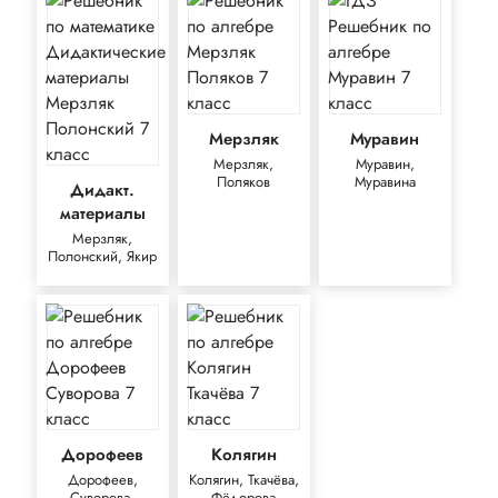
Мерзляк
Муравин
Мерзляк,
Муравин,
Поляков
Муравина
Дидакт.
материалы
Мерзляк,
Полонский, Якир
Дорофеев
Колягин
Дорофеев,
Колягин, Ткачёва,
Суворова,
Фёдорова