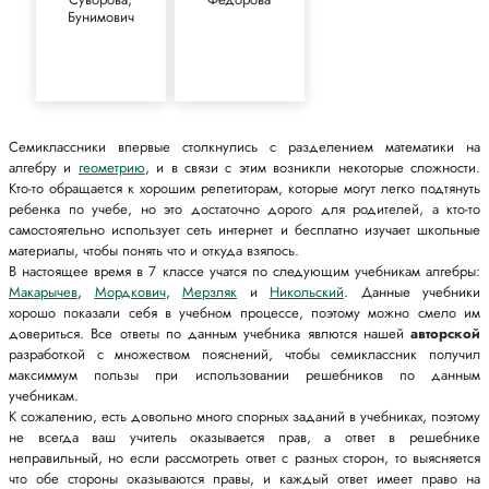
Бунимович
Семиклассники впервые столкнулись с разделением математики на
алгебру и
геометрию
, и в связи с этим возникли некоторые сложности.
Кто-то обращается к хорошим репетиторам, которые могут легко подтянуть
ребенка по учебе, но это достаточно дорого для родителей, а кто-то
самостоятельно использует сеть интернет и бесплатно изучает школьные
материалы, чтобы понять что и откуда взялось.
В настоящее время в 7 классе учатся по следующим учебникам алгебры:
Макарычев
,
Мордкович
,
Мерзляк
и
Никольский
. Данные учебники
хорошо показали себя в учебном процессе, поэтому можно смело им
довериться. Все ответы по данным учебника явлются нашей
авторской
разработкой с множеством пояснений, чтобы семиклассник получил
максиммум пользы при использовании решебников по данным
учебникам.
К сожалению, есть довольно много спорных заданий в учебниках, поэтому
не всегда ваш учитель оказывается прав, а ответ в решебнике
неправильный, но если рассмотреть ответ с разных сторон, то выясняется
что обе стороны оказываются правы, и каждый ответ имеет право на