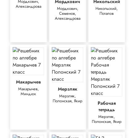
Мордкович
Никольский
Мордкович,
Александрова
Мордкович,
Никольский,
Семенов,
Потапов
Александрова
Макарычев
Мерзляк
Макарычев,
Миндюк
Мерзляк,
Полонская, Якир
Рабочая
тетрадь
Мерзляк,
Полонская, Якир