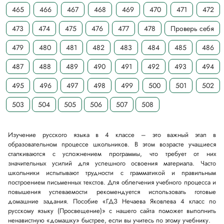
465
466
467
468
469
470
471
472
473
474
475
476
477
478
Проверь себя
479
480
481
482
483
484
485
486
487
488
489
490
491
492
493
494
495
496
497
498
499
500
501
502
503
504
505
506
507
508
Изучение русского языка в 4 классе – это важный этап в
образовательном процессе школьников. В этом возрасте учащиеся
сталкиваются с усложнением программы, что требует от них
значительных усилий для успешного освоения материала. Часто
школьники испытывают трудности с грамматикой и правильным
построением письменных текстов. Для облегчения учебного процесса и
повышения успеваемости рекомендуется использовать готовые
домашние задания. Пособие «ГДЗ Нечаева Яковлева 4 класс по
русскому языку (Просвещение)» с нашего сайта поможет выполнить
ненавистную «домашку» быстрее, если вы учитесь по этому учебнику.