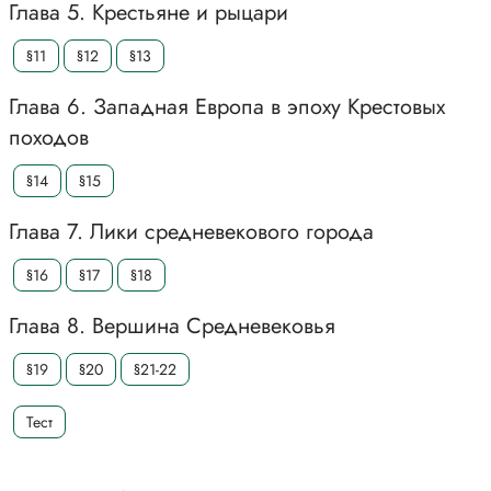
Глава 5. Крестьяне и рыцари
§11
§12
§13
Глава 6. Западная Европа в эпоху Крестовых
походов
§14
§15
Глава 7. Лики средневекового города
§16
§17
§18
Глава 8. Вершина Средневековья
§19
§20
§21-22
Тест