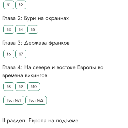
§1
§2
Глава 2: Бури на окраинах
§3
§4
§5
Глава 3: Держава франков
§6
§7
Глава 4: На севере и востоке Европы во
времена викингов
§8
§9
§10
Тест №1
Тест №2
II раздел. Европа на подъеме