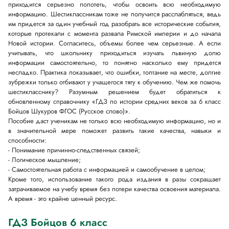
приходится серьезно попотеть, чтобы освоить всю необходимую
информацию. Шестиклассникам тоже не получится расслабляться, ведь
им придется за один учебный год разобрать все исторические события,
которые протекали с момента развала Римской империи и до начала
Новой истории. Согласитесь, объемы более чем серьезные. А если
учитывать, что школьнику приходиться изучать львиную долю
информации самостоятельно, то понятно насколько ему придется
несладко. Практика показывает, что ошибки, топтание на месте, долгие
зубрежки только отбивают у учащегося тягу к обучению. Чем же помочь
шестикласснику? Разумным решением будет обратиться к
обновленному справочнику «ГДЗ по истории средних веков за 6 класс
Бойцов Шукуров ФГОС (Русское слово)».
Пособие даст ученикам не только всю необходимую информацию, но и
в значительной мере поможет развить такие качества, навыки и
способности:
- Понимание причинно-следственных связей;
- Логическое мышление;
- Самостоятельная работа с информацией и самообучение в целом;
Кроме того, использование такого рода издания в разы сокращает
затрачиваемое на учебу время без потери качества освоения материала.
А время - это крайне ценный ресурс.
ГДЗ Бойцов 6 класс