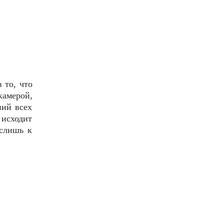
 то, что
амерой,
ний всех
 исходит
ислишь к