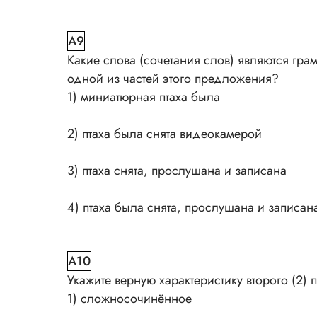
A9
Какие слова (сочетания слов) являются грам
одной из частей этого предложения?
1) миниатюрная птаха была
2) птаха была снята видеокамерой
3) птаха снята, прослушана и записана
4) птаха была снята, прослушана и записан
A10
Укажите верную характеристику второго (2) 
1) сложносочинённое