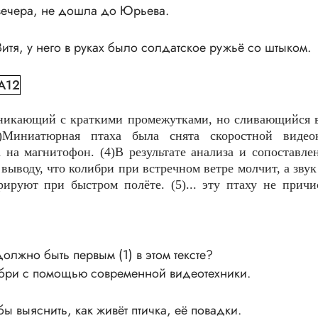
с вечера, не дошла до Юрьева.
Витя, у него в руках было солдатское ружьё со штыком.
-А12
зникающий с краткими промежутками, но сливающийся в
)Миниатюрная птаха была снята скоростной видеок
на магнитофон. (4)В результате анализа и сопоставле
воду, что колибри при встречном ветре молчит, а звук
рируют при быстром полёте. (5)... эту птаху не прич
лжно быть первым (1) в этом тексте?
ибри с помощью современной видеотехники.
ы выяснить, как живёт птичка, её повадки.