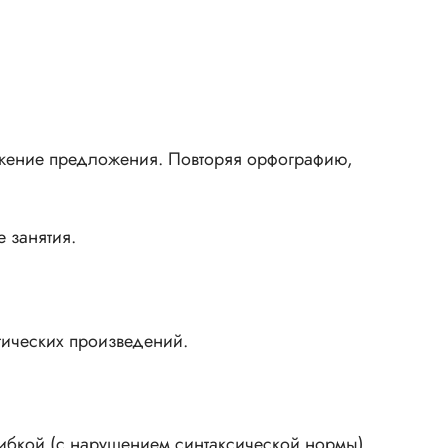
жение предложения. Повторяя орфографию,
 занятия.
тических произведений.
ибкой (с нарушением синтаксической нормы).